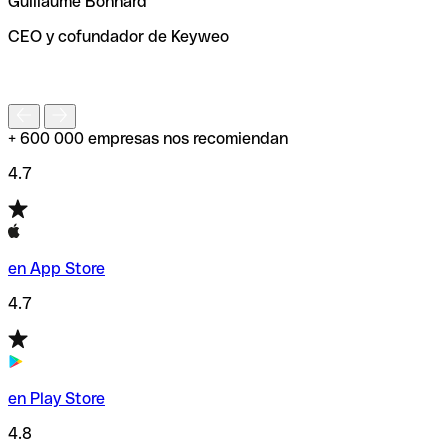
Guillaume Bonnard
de enviar tu transferencia.
CEO y cofundador de Keyweo
S
+ 600 000 empresas nos recomiendan
4.7
en App Store
4.7
en Play Store
4.8