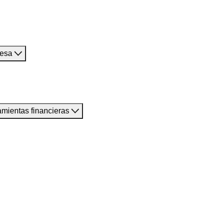
resa
amientas financieras