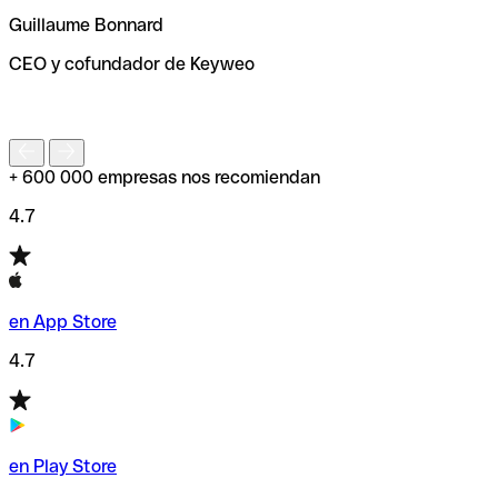
ayudará a encontrar o comprobar el código SWIFT antes
Guillaume Bonnard
de enviar tu transferencia.
CEO y cofundador de Keyweo
S
+ 600 000 empresas nos recomiendan
4.7
en App Store
4.7
en Play Store