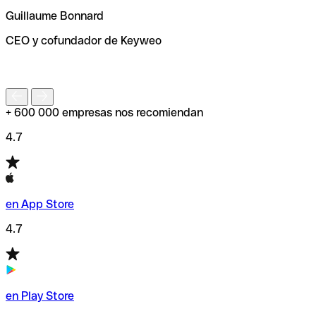
ayudará a encontrar o comprobar el código SWIFT antes
Guillaume Bonnard
de enviar tu transferencia.
CEO y cofundador de Keyweo
S
+ 600 000 empresas nos recomiendan
4.7
en App Store
4.7
en Play Store