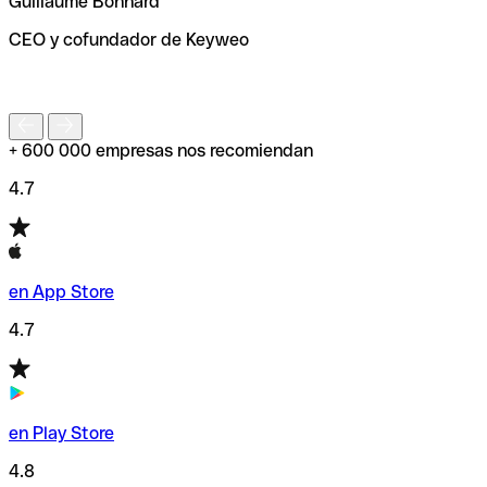
Guillaume Bonnard
de enviar tu transferencia.
CEO y cofundador de Keyweo
S
+ 600 000 empresas nos recomiendan
4.7
en App Store
4.7
en Play Store
4.8