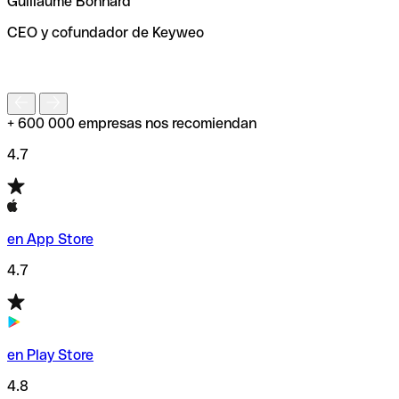
Guillaume Bonnard
de enviar tu transferencia.
CEO y cofundador de Keyweo
S
+ 600 000 empresas nos recomiendan
4.7
en App Store
4.7
en Play Store
4.8