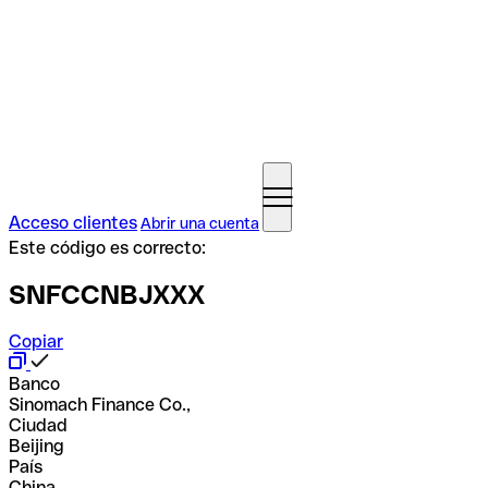
Acceso clientes
Abrir una cuenta
Este código es correcto:
SNFCCNBJXXX
Copiar
Banco
Sinomach Finance Co.,
Ciudad
Beijing
País
China