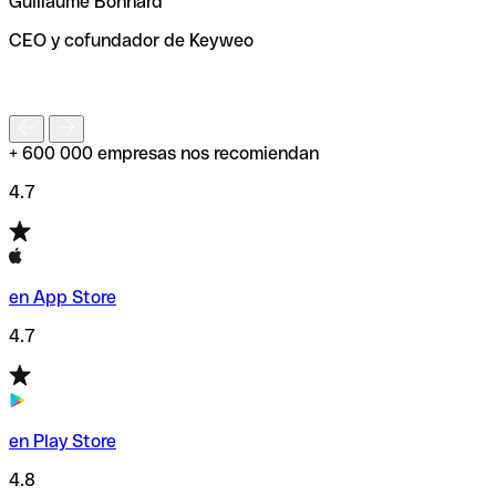
Guillaume Bonnard
de enviar tu transferencia.
CEO y cofundador de Keyweo
S
+ 600 000 empresas nos recomiendan
4.7
en App Store
4.7
en Play Store
4.8