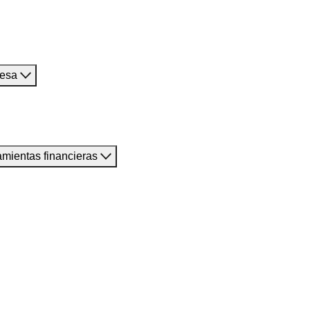
resa
amientas financieras