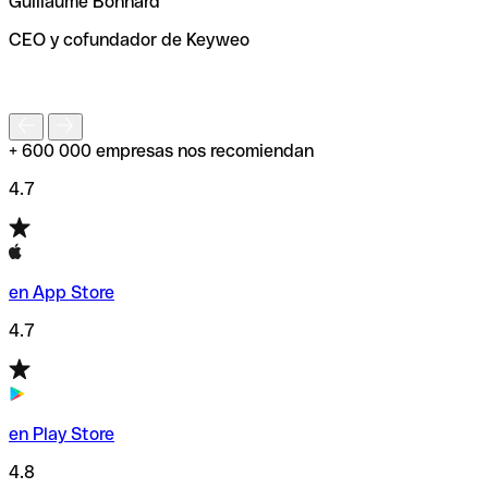
Guillaume Bonnard
de enviar tu transferencia.
CEO y cofundador de Keyweo
S
+ 600 000 empresas nos recomiendan
4.7
en App Store
4.7
en Play Store
4.8