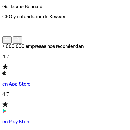
ayudará a encontrar o comprobar el código SWIFT antes
Guillaume Bonnard
de enviar tu transferencia.
CEO y cofundador de Keyweo
S
+ 600 000 empresas nos recomiendan
4.7
en App Store
4.7
en Play Store