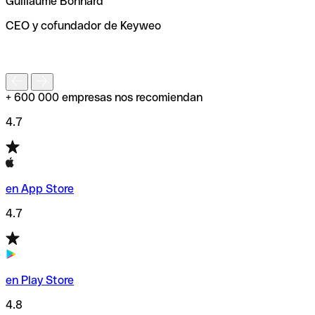
Guillaume Bonnard
de enviar tu transferencia.
CEO y cofundador de Keyweo
S
+ 600 000 empresas nos recomiendan
4.7
en App Store
4.7
en Play Store
4.8