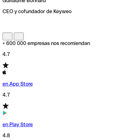
Guillaume Bonnard
de enviar tu transferencia.
CEO y cofundador de Keyweo
S
+ 600 000 empresas nos recomiendan
4.7
en App Store
4.7
en Play Store
4.8