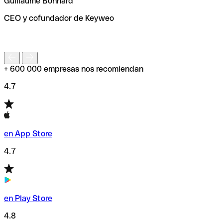
Guillaume Bonnard
de enviar tu transferencia.
CEO y cofundador de Keyweo
S
+ 600 000 empresas nos recomiendan
4.7
en App Store
4.7
en Play Store
4.8