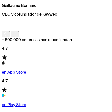
ayudará a encontrar o comprobar el código SWIFT antes
Guillaume Bonnard
de enviar tu transferencia.
CEO y cofundador de Keyweo
S
+ 600 000 empresas nos recomiendan
4.7
en App Store
4.7
en Play Store