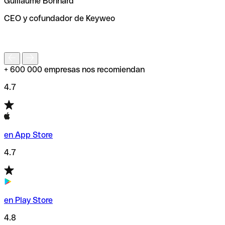
Guillaume Bonnard
de enviar tu transferencia.
CEO y cofundador de Keyweo
S
+ 600 000 empresas nos recomiendan
4.7
en App Store
4.7
en Play Store
4.8