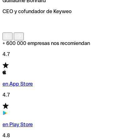
Guillaume Bonnard
de enviar tu transferencia.
CEO y cofundador de Keyweo
S
+ 600 000 empresas nos recomiendan
4.7
en App Store
4.7
en Play Store
4.8