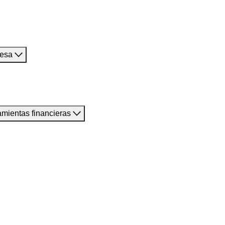
resa
amientas financieras