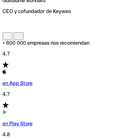
Guillaume Bonnard
de enviar tu transferencia.
CEO y cofundador de Keyweo
S
+ 600 000 empresas nos recomiendan
4.7
en App Store
4.7
en Play Store
4.8