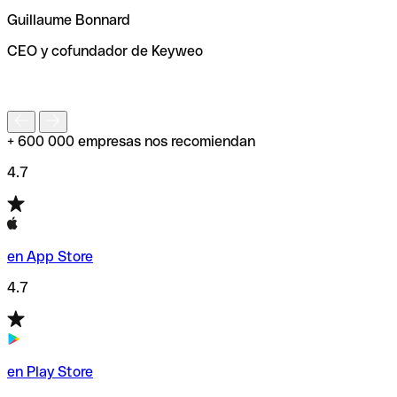
ayudará a encontrar o comprobar el código SWIFT antes
Guillaume Bonnard
de enviar tu transferencia.
CEO y cofundador de Keyweo
S
+ 600 000 empresas nos recomiendan
4.7
en App Store
4.7
en Play Store