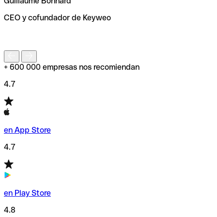
Guillaume Bonnard
de enviar tu transferencia.
CEO y cofundador de Keyweo
S
+ 600 000 empresas nos recomiendan
4.7
en App Store
4.7
en Play Store
4.8