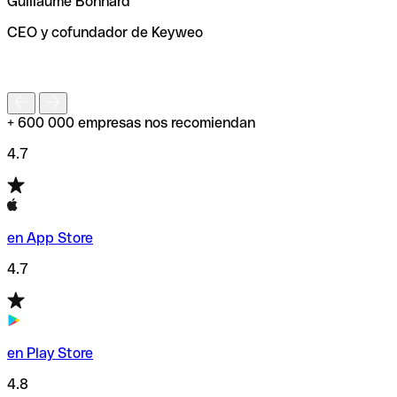
Guillaume Bonnard
de enviar tu transferencia.
CEO y cofundador de Keyweo
S
+ 600 000 empresas nos recomiendan
4.7
en App Store
4.7
en Play Store
4.8