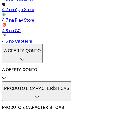
4.7 na App Store
4.7 na Play Store
4.8 no G2
4.5 no Capterra
A OFERTA QONTO
A OFERTA QONTO
Tarifas
Conta profissional online
PRODUTO E CARACTERÍSTICAS
Conta profissional freelance
Conta profissional para pequenas empresas
Conta profissional para médias empresas
PRODUTO E CARACTERÍSTICAS
Métodos de pagamento
Transferências internacionais