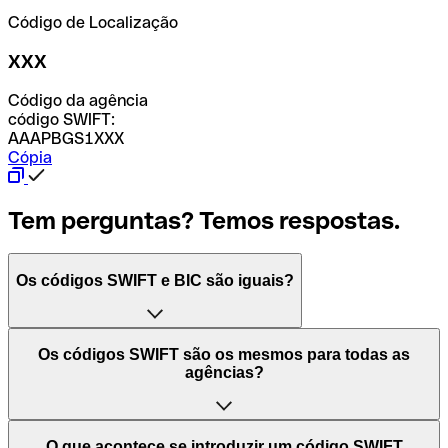
Código de Localização
XXX
Código da agência
código SWIFT:
AAAPBGS1XXX
Cópia
Tem perguntas? Temos respostas.
Os códigos SWIFT e BIC são iguais?
O acrónimo SWIFT significa "Society for Worldwide
Os códigos SWIFT são os mesmos para todas as
Interbank Financial Telecommunication (Sociedade para
agências?
as Telecomunicações Financeiras Interbancárias
Mundiais)". Trata-se de uma rede mundial onde se
processam pagamentos entre países. Por outro lado, BIC
Depende dos bancos. Nalguns casos, alguns usam o
O que acontece se introduzir um código SWIFT