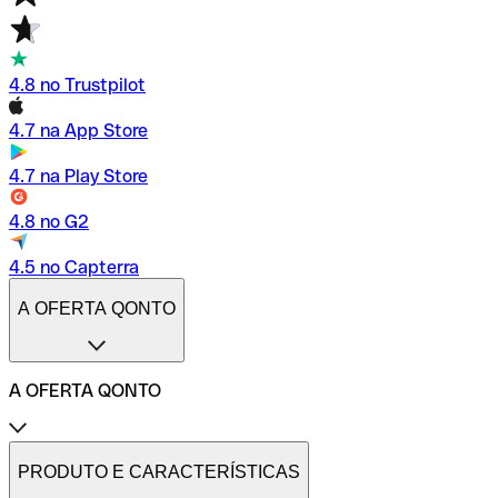
4.8 no Trustpilot
4.7 na App Store
4.7 na Play Store
4.8 no G2
4.5 no Capterra
A OFERTA QONTO
A OFERTA QONTO
Tarifas
Conta profissional online
PRODUTO E CARACTERÍSTICAS
Conta profissional freelance