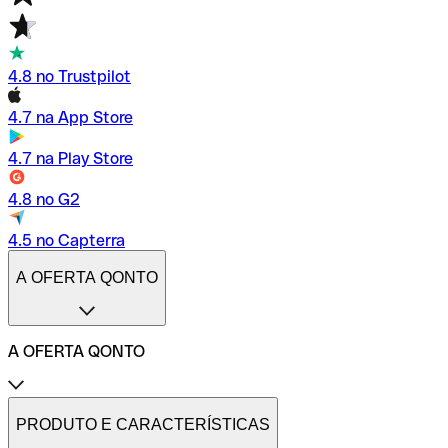
4.8 no Trustpilot
4.7 na App Store
4.7 na Play Store
4.8 no G2
4.5 no Capterra
A OFERTA QONTO
A OFERTA QONTO
Tarifas
Conta profissional online
PRODUTO E CARACTERÍSTICAS
Conta profissional freelance