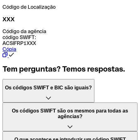
Código de Localização
XXX
Código da agência
código SWIFT:
ACSIFRP1XXX
Cópia
Tem perguntas? Temos respostas.
Os códigos SWIFT e BIC são iguais?
O acrónimo SWIFT significa "Society for Worldwide
Os códigos SWIFT são os mesmos para todas as
Interbank Financial Telecommunication (Sociedade para
agências?
as Telecomunicações Financeiras Interbancárias
Mundiais)". Trata-se de uma rede mundial onde se
processam pagamentos entre países. Por outro lado, BIC
Depende dos bancos. Nalguns casos, alguns usam o
O que acontece se introduzir um código SWIFT