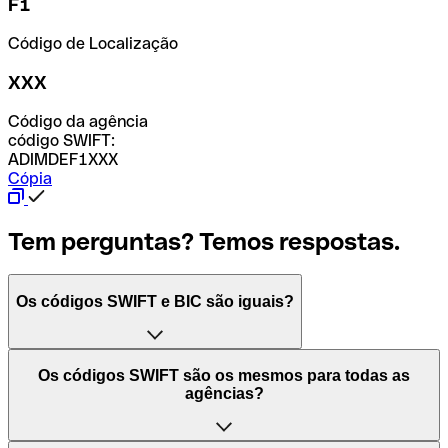
F1
Código de Localização
XXX
Código da agência
código SWIFT:
ADIMDEF1XXX
Cópia
Tem perguntas? Temos respostas.
Os códigos SWIFT e BIC são iguais?
O acrónimo SWIFT significa "Society for Worldwide
Os códigos SWIFT são os mesmos para todas as
Interbank Financial Telecommunication (Sociedade para
agências?
as Telecomunicações Financeiras Interbancárias
Mundiais)". Trata-se de uma rede mundial onde se