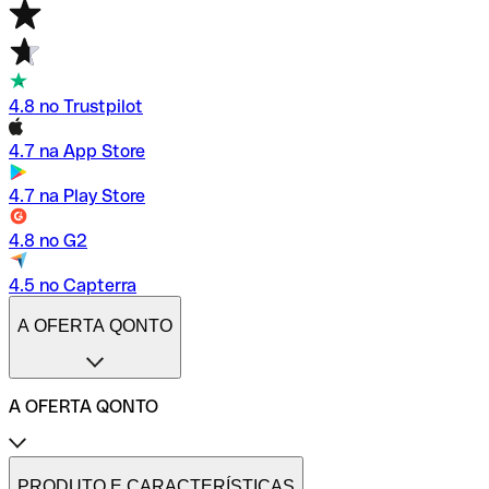
4.8 no Trustpilot
4.7 na App Store
4.7 na Play Store
4.8 no G2
4.5 no Capterra
A OFERTA QONTO
A OFERTA QONTO
Tarifas
Conta profissional online
PRODUTO E CARACTERÍSTICAS