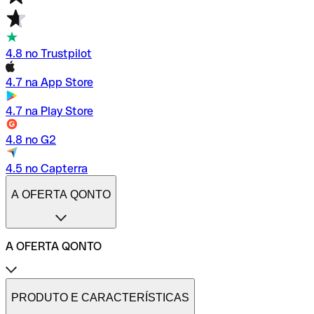
4.8 no Trustpilot
4.7 na App Store
4.7 na Play Store
4.8 no G2
4.5 no Capterra
A OFERTA QONTO
A OFERTA QONTO
Tarifas
Conta profissional online
PRODUTO E CARACTERÍSTICAS
Conta profissional freelance