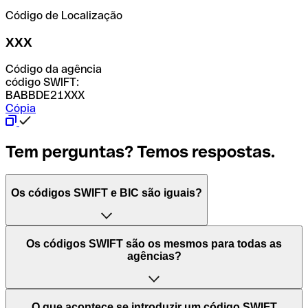
Código de Localização
XXX
Código da agência
código SWIFT:
BABBDE21XXX
Cópia
Tem perguntas? Temos respostas.
Os códigos SWIFT e BIC são iguais?
O acrónimo SWIFT significa "Society for Worldwide
Os códigos SWIFT são os mesmos para todas as
Interbank Financial Telecommunication (Sociedade para
agências?
as Telecomunicações Financeiras Interbancárias
Mundiais)". Trata-se de uma rede mundial onde se
processam pagamentos entre países. Por outro lado, BIC
Depende dos bancos. Nalguns casos, alguns usam o
O que acontece se introduzir um código SWIFT