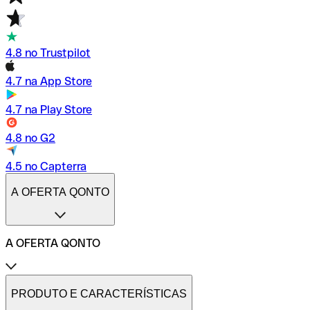
4.8 no Trustpilot
4.7 na App Store
4.7 na Play Store
4.8 no G2
4.5 no Capterra
A OFERTA QONTO
A OFERTA QONTO
Tarifas
Conta profissional online
PRODUTO E CARACTERÍSTICAS
Conta profissional freelance