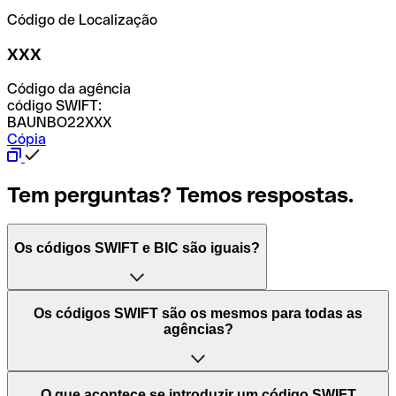
Código de Localização
XXX
Código da agência
código SWIFT:
BAUNBO22XXX
Cópia
Tem perguntas? Temos respostas.
Os códigos SWIFT e BIC são iguais?
O acrónimo SWIFT significa "Society for Worldwide
Os códigos SWIFT são os mesmos para todas as
Interbank Financial Telecommunication (Sociedade para
agências?
as Telecomunicações Financeiras Interbancárias
Mundiais)". Trata-se de uma rede mundial onde se
processam pagamentos entre países. Por outro lado, BIC
Depende dos bancos. Nalguns casos, alguns usam o
O que acontece se introduzir um código SWIFT