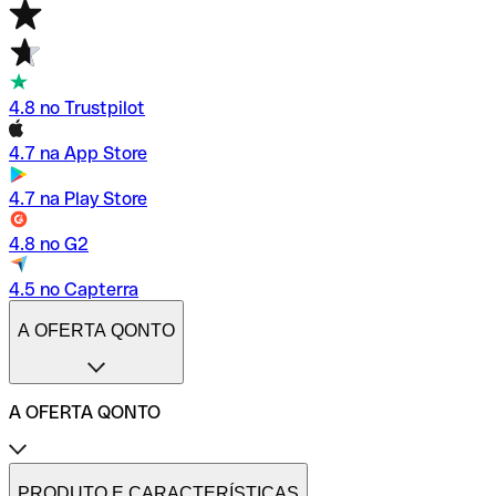
4.8 no Trustpilot
4.7 na App Store
4.7 na Play Store
4.8 no G2
4.5 no Capterra
A OFERTA QONTO
A OFERTA QONTO
Tarifas
Conta profissional online
PRODUTO E CARACTERÍSTICAS