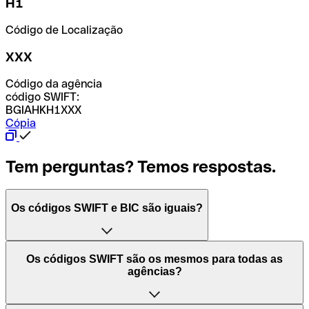
H1
Código de Localização
XXX
Código da agência
código SWIFT:
BGIAHKH1XXX
Cópia
Tem perguntas? Temos respostas.
Os códigos SWIFT e BIC são iguais?
O acrónimo SWIFT significa "Society for Worldwide
Os códigos SWIFT são os mesmos para todas as
Interbank Financial Telecommunication (Sociedade para
agências?
as Telecomunicações Financeiras Interbancárias
Mundiais)". Trata-se de uma rede mundial onde se