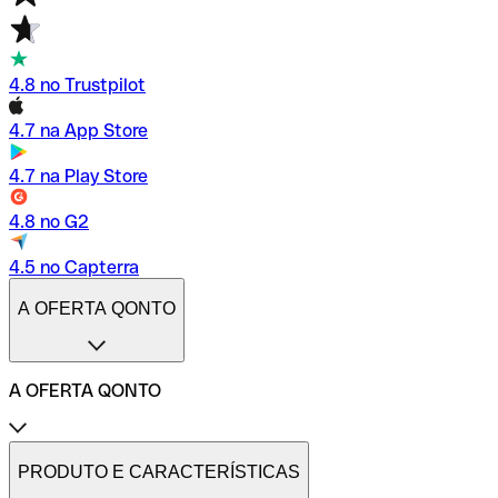
4.8 no Trustpilot
4.7 na App Store
4.7 na Play Store
4.8 no G2
4.5 no Capterra
A OFERTA QONTO
A OFERTA QONTO
Tarifas
Conta profissional online
PRODUTO E CARACTERÍSTICAS
Conta profissional freelance