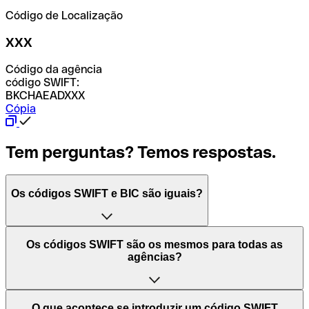
Código de Localização
XXX
Código da agência
código SWIFT:
BKCHAEADXXX
Cópia
Tem perguntas? Temos respostas.
Os códigos SWIFT e BIC são iguais?
O acrónimo SWIFT significa "Society for Worldwide
Os códigos SWIFT são os mesmos para todas as
Interbank Financial Telecommunication (Sociedade para
agências?
as Telecomunicações Financeiras Interbancárias
Mundiais)". Trata-se de uma rede mundial onde se
processam pagamentos entre países. Por outro lado, BIC
Depende dos bancos. Nalguns casos, alguns usam o
O que acontece se introduzir um código SWIFT