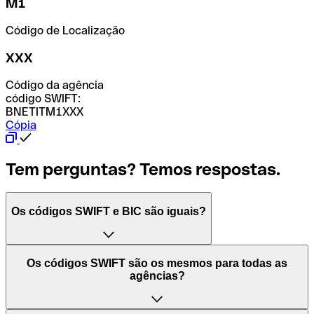
M1
Código de Localização
XXX
Código da agência
código SWIFT:
BNETITM1XXX
Cópia
Tem perguntas? Temos respostas.
Os códigos SWIFT e BIC são iguais?
O acrónimo SWIFT significa "Society for Worldwide
Os códigos SWIFT são os mesmos para todas as
Interbank Financial Telecommunication (Sociedade para
agências?
as Telecomunicações Financeiras Interbancárias
Mundiais)". Trata-se de uma rede mundial onde se