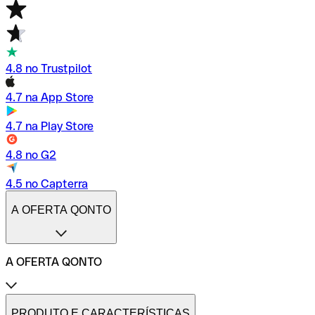
4.8 no Trustpilot
4.7 na App Store
4.7 na Play Store
4.8 no G2
4.5 no Capterra
A OFERTA QONTO
A OFERTA QONTO
Tarifas
Conta profissional online
PRODUTO E CARACTERÍSTICAS