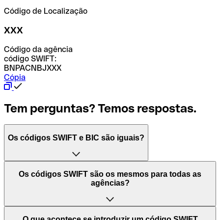
Código de Localização
XXX
Código da agência
código SWIFT:
BNPACNBJXXX
Cópia
Tem perguntas? Temos respostas.
Os códigos SWIFT e BIC são iguais?
O acrónimo SWIFT significa "Society for Worldwide
Os códigos SWIFT são os mesmos para todas as
Interbank Financial Telecommunication (Sociedade para
agências?
as Telecomunicações Financeiras Interbancárias
Mundiais)". Trata-se de uma rede mundial onde se
processam pagamentos entre países. Por outro lado, BIC
Depende dos bancos. Nalguns casos, alguns usam o
O que acontece se introduzir um código SWIFT