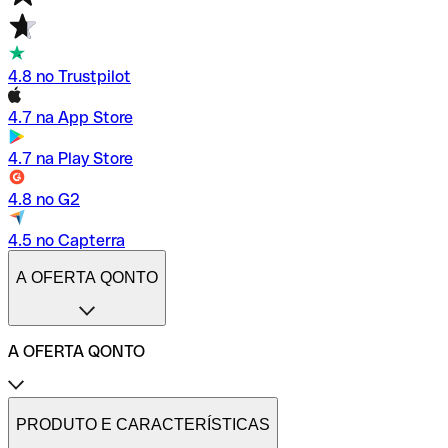
4.8 no Trustpilot
4.7 na App Store
4.7 na Play Store
4.8 no G2
4.5 no Capterra
A OFERTA QONTO
A OFERTA QONTO
Tarifas
Conta profissional online
PRODUTO E CARACTERÍSTICAS
Conta profissional freelance