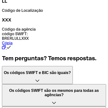
LL
Código de Localização
XXX
Código da agência
código SWIFT:
BRERLULLXXX
Cópia
Tem perguntas? Temos respostas.
Os códigos SWIFT e BIC são iguais?
O acrónimo SWIFT significa "Society for Worldwide
Os códigos SWIFT são os mesmos para todas as
Interbank Financial Telecommunication (Sociedade para
agências?
as Telecomunicações Financeiras Interbancárias
Mundiais)". Trata-se de uma rede mundial onde se