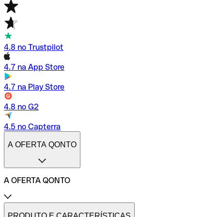
4.8 no Trustpilot
4.7 na App Store
4.7 na Play Store
4.8 no G2
4.5 no Capterra
A OFERTA QONTO
A OFERTA QONTO
Tarifas
Conta profissional online
PRODUTO E CARACTERÍSTICAS