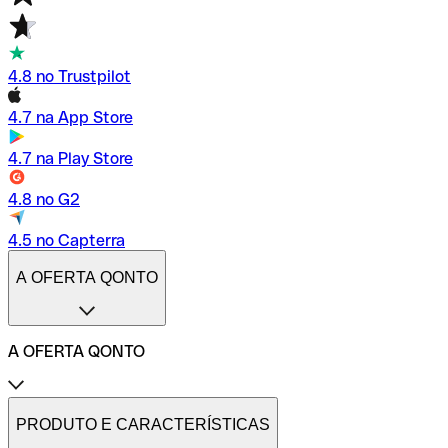
4.8 no Trustpilot
4.7 na App Store
4.7 na Play Store
4.8 no G2
4.5 no Capterra
A OFERTA QONTO
A OFERTA QONTO
Tarifas
Conta profissional online
PRODUTO E CARACTERÍSTICAS
Conta profissional freelance