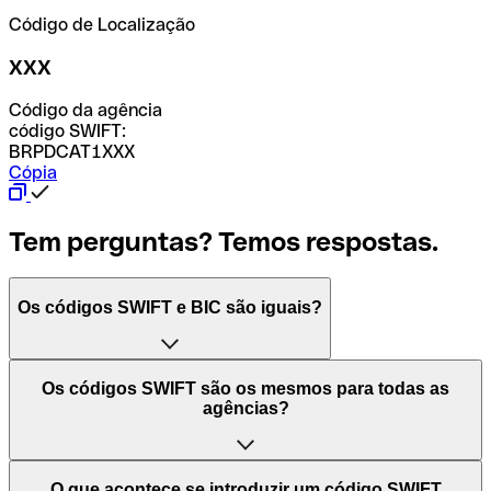
Código de Localização
XXX
Código da agência
código SWIFT:
BRPDCAT1XXX
Cópia
Tem perguntas? Temos respostas.
Os códigos SWIFT e BIC são iguais?
O acrónimo SWIFT significa "Society for Worldwide
Os códigos SWIFT são os mesmos para todas as
Interbank Financial Telecommunication (Sociedade para
agências?
as Telecomunicações Financeiras Interbancárias
Mundiais)". Trata-se de uma rede mundial onde se
processam pagamentos entre países. Por outro lado, BIC
Depende dos bancos. Nalguns casos, alguns usam o
O que acontece se introduzir um código SWIFT