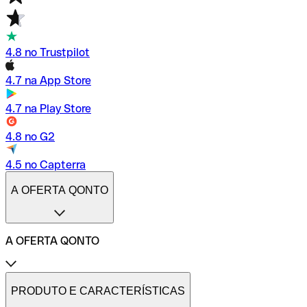
4.8 no Trustpilot
4.7 na App Store
4.7 na Play Store
4.8 no G2
4.5 no Capterra
A OFERTA QONTO
A OFERTA QONTO
Tarifas
Conta profissional online
PRODUTO E CARACTERÍSTICAS
Conta profissional freelance