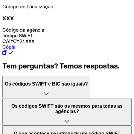
Código de Localização
XXX
Código da agência
código SWIFT:
CAIYCY21XXX
Cópia
Tem perguntas? Temos respostas.
Os códigos SWIFT e BIC são iguais?
O acrónimo SWIFT significa "Society for Worldwide
Os códigos SWIFT são os mesmos para todas as
Interbank Financial Telecommunication (Sociedade para
agências?
as Telecomunicações Financeiras Interbancárias
Mundiais)". Trata-se de uma rede mundial onde se
processam pagamentos entre países. Por outro lado, BIC
Depende dos bancos. Nalguns casos, alguns usam o
O que acontece se introduzir um código SWIFT