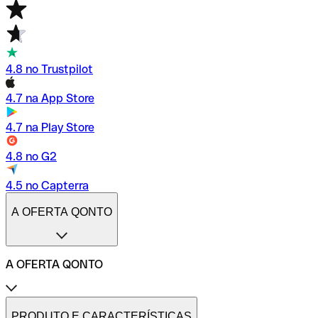
4.8 no Trustpilot
4.7 na App Store
4.7 na Play Store
4.8 no G2
4.5 no Capterra
A OFERTA QONTO
A OFERTA QONTO
Tarifas
Conta profissional online
PRODUTO E CARACTERÍSTICAS