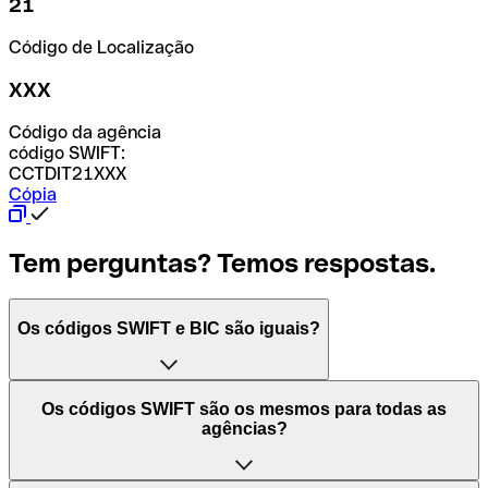
21
Código de Localização
XXX
Código da agência
código SWIFT:
CCTDIT21XXX
Cópia
Tem perguntas? Temos respostas.
Os códigos SWIFT e BIC são iguais?
O acrónimo SWIFT significa "Society for Worldwide
Os códigos SWIFT são os mesmos para todas as
Interbank Financial Telecommunication (Sociedade para
agências?
as Telecomunicações Financeiras Interbancárias
Mundiais)". Trata-se de uma rede mundial onde se