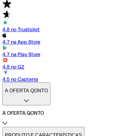
4.8 no Trustpilot
4.7 na App Store
4.7 na Play Store
4.8 no G2
4.5 no Capterra
A OFERTA QONTO
A OFERTA QONTO
Tarifas
Conta profissional online
PRODUTO E CARACTERÍSTICAS