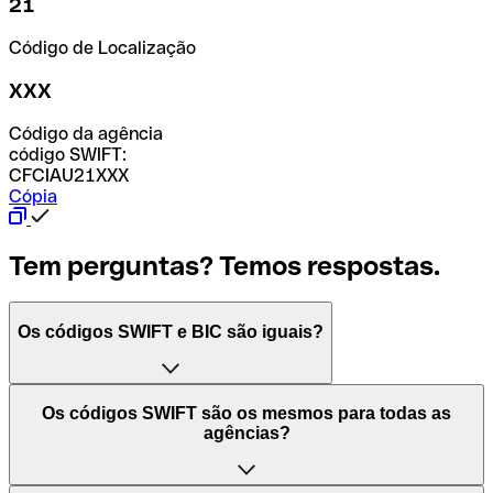
21
Código de Localização
XXX
Código da agência
código SWIFT:
CFCIAU21XXX
Cópia
Tem perguntas? Temos respostas.
Os códigos SWIFT e BIC são iguais?
O acrónimo SWIFT significa "Society for Worldwide
Os códigos SWIFT são os mesmos para todas as
Interbank Financial Telecommunication (Sociedade para
agências?
as Telecomunicações Financeiras Interbancárias
Mundiais)". Trata-se de uma rede mundial onde se