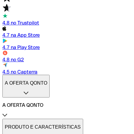
4.8 no Trustpilot
4.7 na App Store
4.7 na Play Store
4.8 no G2
4.5 no Capterra
A OFERTA QONTO
A OFERTA QONTO
Tarifas
Conta profissional online
PRODUTO E CARACTERÍSTICAS
Conta profissional freelance