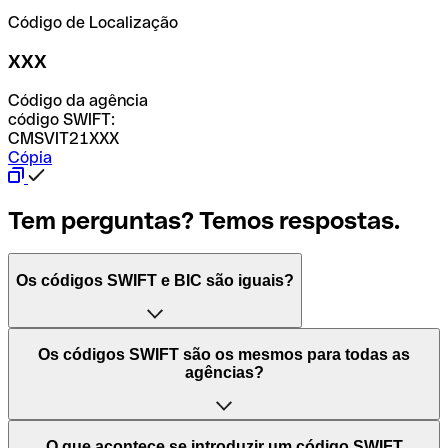
Código de Localização
XXX
Código da agência
código SWIFT:
CMSVIT21XXX
Cópia
Tem perguntas? Temos respostas.
Os códigos SWIFT e BIC são iguais?
O acrónimo SWIFT significa "Society for Worldwide
Os códigos SWIFT são os mesmos para todas as
Interbank Financial Telecommunication (Sociedade para
agências?
as Telecomunicações Financeiras Interbancárias
Mundiais)". Trata-se de uma rede mundial onde se
processam pagamentos entre países. Por outro lado, BIC
Depende dos bancos. Nalguns casos, alguns usam o
O que acontece se introduzir um código SWIFT