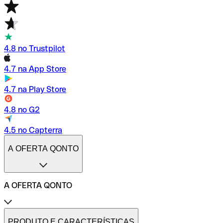
4.8 no Trustpilot
4.7 na App Store
4.7 na Play Store
4.8 no G2
4.5 no Capterra
A OFERTA QONTO
A OFERTA QONTO
Tarifas
Conta profissional online
PRODUTO E CARACTERÍSTICAS