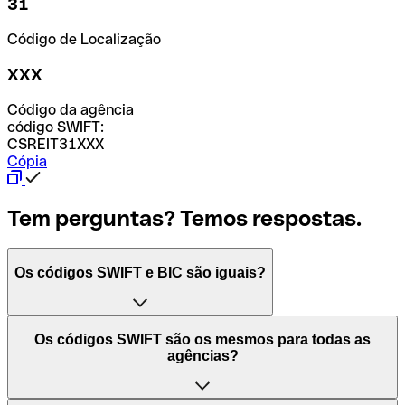
31
Código de Localização
XXX
Código da agência
código SWIFT:
CSREIT31XXX
Cópia
Tem perguntas? Temos respostas.
Os códigos SWIFT e BIC são iguais?
O acrónimo SWIFT significa "Society for Worldwide
Os códigos SWIFT são os mesmos para todas as
Interbank Financial Telecommunication (Sociedade para
agências?
as Telecomunicações Financeiras Interbancárias
Mundiais)". Trata-se de uma rede mundial onde se