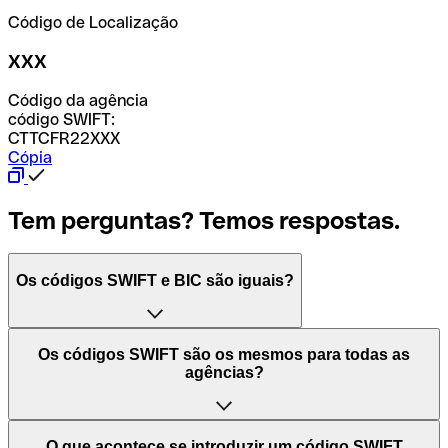
Código de Localização
XXX
Código da agência
código SWIFT:
CTTCFR22XXX
Cópia
Tem perguntas? Temos respostas.
Os códigos SWIFT e BIC são iguais?
O acrónimo SWIFT significa "Society for Worldwide
Os códigos SWIFT são os mesmos para todas as
Interbank Financial Telecommunication (Sociedade para
agências?
as Telecomunicações Financeiras Interbancárias
Mundiais)". Trata-se de uma rede mundial onde se
processam pagamentos entre países. Por outro lado, BIC
Depende dos bancos. Nalguns casos, alguns usam o
O que acontece se introduzir um código SWIFT