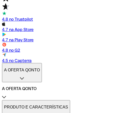
4.8 no Trustpilot
4.7 na App Store
4.7 na Play Store
4.8 no G2
4.5 no Capterra
A OFERTA QONTO
A OFERTA QONTO
Tarifas
Conta profissional online
PRODUTO E CARACTERÍSTICAS
Conta profissional freelance