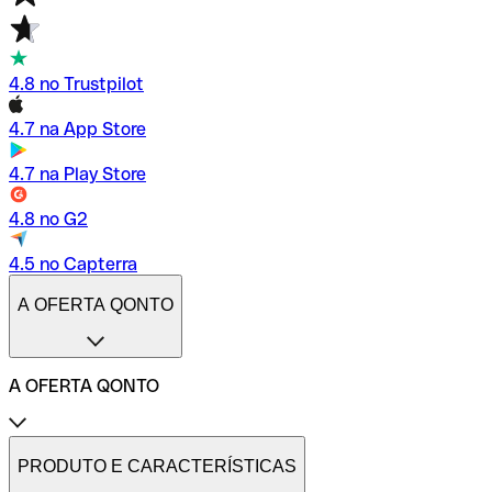
4.8 no Trustpilot
4.7 na App Store
4.7 na Play Store
4.8 no G2
4.5 no Capterra
A OFERTA QONTO
A OFERTA QONTO
Tarifas
Conta profissional online
PRODUTO E CARACTERÍSTICAS
Conta profissional freelance