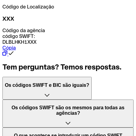
Código de Localização
XXX
Código da agência
código SWIFT:
DLBLHKH1XXX
Cópia
Tem perguntas? Temos respostas.
Os códigos SWIFT e BIC são iguais?
O acrónimo SWIFT significa "Society for Worldwide
Os códigos SWIFT são os mesmos para todas as
Interbank Financial Telecommunication (Sociedade para
agências?
as Telecomunicações Financeiras Interbancárias
Mundiais)". Trata-se de uma rede mundial onde se
processam pagamentos entre países. Por outro lado, BIC
Depende dos bancos. Nalguns casos, alguns usam o
O que acontece se introduzir um código SWIFT