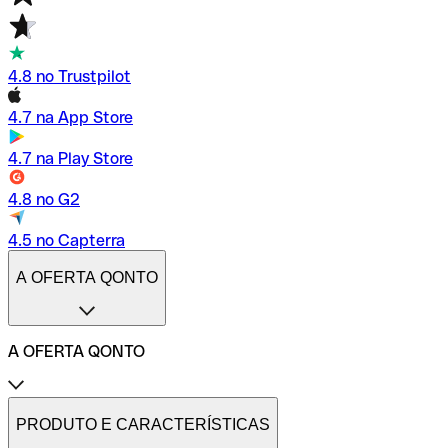
4.8 no Trustpilot
4.7 na App Store
4.7 na Play Store
4.8 no G2
4.5 no Capterra
A OFERTA QONTO
A OFERTA QONTO
Tarifas
Conta profissional online
PRODUTO E CARACTERÍSTICAS
Conta profissional freelance