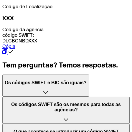
Código de Localização
XXX
Código da agência
código SWIFT:
DLCBCNBDXXX
Cópia
Tem perguntas? Temos respostas.
Os códigos SWIFT e BIC são iguais?
O acrónimo SWIFT significa "Society for Worldwide
Os códigos SWIFT são os mesmos para todas as
Interbank Financial Telecommunication (Sociedade para
agências?
as Telecomunicações Financeiras Interbancárias
Mundiais)". Trata-se de uma rede mundial onde se
processam pagamentos entre países. Por outro lado, BIC
Depende dos bancos. Nalguns casos, alguns usam o
O que acontece se introduzir um código SWIFT