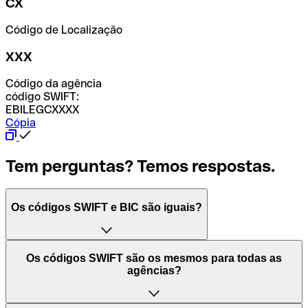
CX
Código de Localização
XXX
Código da agência
código SWIFT:
EBILEGCXXXX
Cópia
Tem perguntas? Temos respostas.
Os códigos SWIFT e BIC são iguais?
O acrónimo SWIFT significa "Society for Worldwide
Os códigos SWIFT são os mesmos para todas as
Interbank Financial Telecommunication (Sociedade para
agências?
as Telecomunicações Financeiras Interbancárias
Mundiais)". Trata-se de uma rede mundial onde se