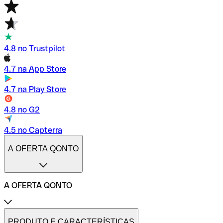
4.8 no Trustpilot
4.7 na App Store
4.7 na Play Store
4.8 no G2
4.5 no Capterra
A OFERTA QONTO
A OFERTA QONTO
Tarifas
Conta profissional online
PRODUTO E CARACTERÍSTICAS