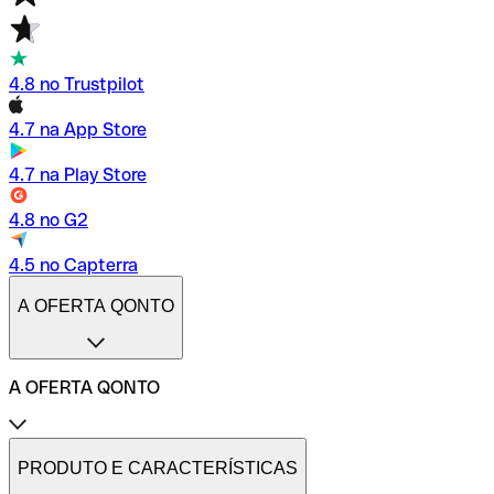
4.8 no Trustpilot
4.7 na App Store
4.7 na Play Store
4.8 no G2
4.5 no Capterra
A OFERTA QONTO
A OFERTA QONTO
Tarifas
Conta profissional online
PRODUTO E CARACTERÍSTICAS
Conta profissional freelance