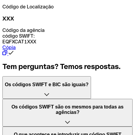
Código de Localização
XXX
Código da agência
código SWIFT:
EQFXCAT1XXX
Cópia
Tem perguntas? Temos respostas.
Os códigos SWIFT e BIC são iguais?
O acrónimo SWIFT significa "Society for Worldwide
Os códigos SWIFT são os mesmos para todas as
Interbank Financial Telecommunication (Sociedade para
agências?
as Telecomunicações Financeiras Interbancárias
Mundiais)". Trata-se de uma rede mundial onde se
processam pagamentos entre países. Por outro lado, BIC
Depende dos bancos. Nalguns casos, alguns usam o
O que acontece se introduzir um código SWIFT