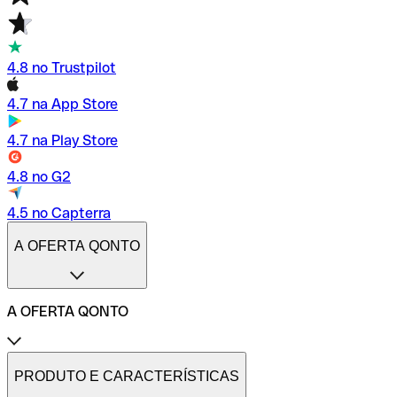
4.8 no Trustpilot
4.7 na App Store
4.7 na Play Store
4.8 no G2
4.5 no Capterra
A OFERTA QONTO
A OFERTA QONTO
Tarifas
Conta profissional online
PRODUTO E CARACTERÍSTICAS
Conta profissional freelance