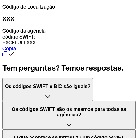
Código de Localização
XXX
Código da agência
código SWIFT:
EXCFLULLXXX
Cópia
Tem perguntas? Temos respostas.
Os códigos SWIFT e BIC são iguais?
O acrónimo SWIFT significa "Society for Worldwide
Os códigos SWIFT são os mesmos para todas as
Interbank Financial Telecommunication (Sociedade para
agências?
as Telecomunicações Financeiras Interbancárias
Mundiais)". Trata-se de uma rede mundial onde se
processam pagamentos entre países. Por outro lado, BIC
Depende dos bancos. Nalguns casos, alguns usam o
O que acontece se introduzir um código SWIFT