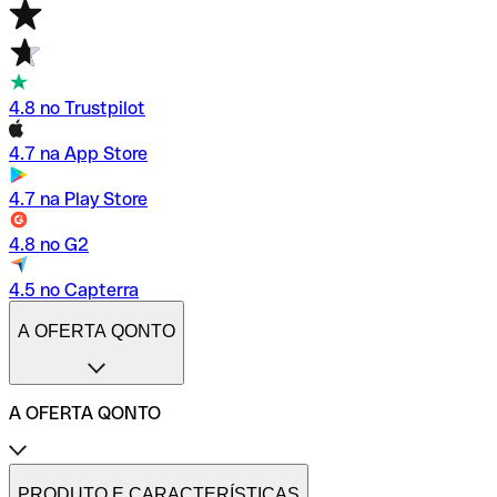
4.8 no Trustpilot
4.7 na App Store
4.7 na Play Store
4.8 no G2
4.5 no Capterra
A OFERTA QONTO
A OFERTA QONTO
Tarifas
Conta profissional online
PRODUTO E CARACTERÍSTICAS