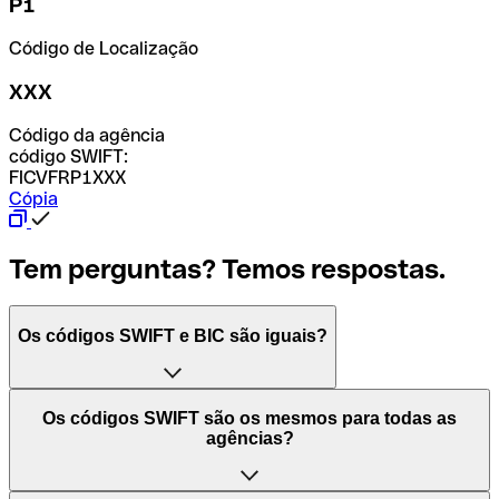
P1
Código de Localização
XXX
Código da agência
código SWIFT:
FICVFRP1XXX
Cópia
Tem perguntas? Temos respostas.
Os códigos SWIFT e BIC são iguais?
O acrónimo SWIFT significa "Society for Worldwide
Os códigos SWIFT são os mesmos para todas as
Interbank Financial Telecommunication (Sociedade para
agências?
as Telecomunicações Financeiras Interbancárias
Mundiais)". Trata-se de uma rede mundial onde se