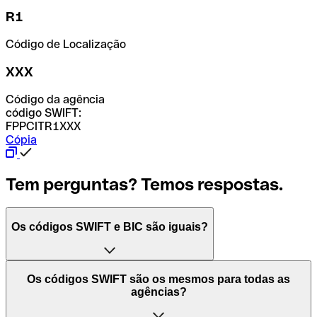
R1
Código de Localização
XXX
Código da agência
código SWIFT:
FPPCITR1XXX
Cópia
Tem perguntas? Temos respostas.
Os códigos SWIFT e BIC são iguais?
O acrónimo SWIFT significa "Society for Worldwide
Os códigos SWIFT são os mesmos para todas as
Interbank Financial Telecommunication (Sociedade para
agências?
as Telecomunicações Financeiras Interbancárias