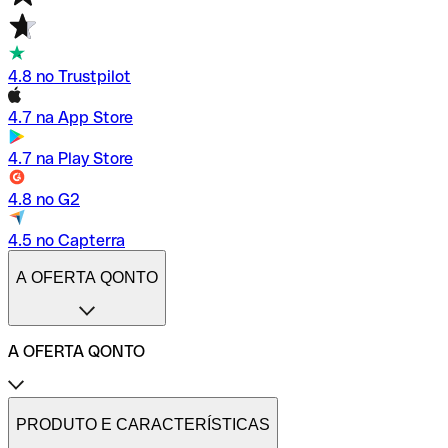
4.8 no Trustpilot
4.7 na App Store
4.7 na Play Store
4.8 no G2
4.5 no Capterra
A OFERTA QONTO
A OFERTA QONTO
Tarifas
Conta profissional online
PRODUTO E CARACTERÍSTICAS
Conta profissional freelance