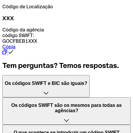
Código de Localização
XXX
Código da agência
código SWIFT:
GOCFBEB1XXX
Cópia
Tem perguntas? Temos respostas.
Os códigos SWIFT e BIC são iguais?
O acrónimo SWIFT significa "Society for Worldwide
Os códigos SWIFT são os mesmos para todas as
Interbank Financial Telecommunication (Sociedade para
agências?
as Telecomunicações Financeiras Interbancárias
Mundiais)". Trata-se de uma rede mundial onde se
processam pagamentos entre países. Por outro lado, BIC
Depende dos bancos. Nalguns casos, alguns usam o
O que acontece se introduzir um código SWIFT