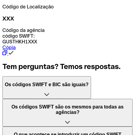
Código de Localização
XXX
Código da agência
código SWIFT:
GUSTHKH1XXX
Cópia
Tem perguntas? Temos respostas.
Os códigos SWIFT e BIC são iguais?
O acrónimo SWIFT significa "Society for Worldwide
Os códigos SWIFT são os mesmos para todas as
Interbank Financial Telecommunication (Sociedade para
agências?
as Telecomunicações Financeiras Interbancárias
Mundiais)". Trata-se de uma rede mundial onde se
processam pagamentos entre países. Por outro lado, BIC
Depende dos bancos. Nalguns casos, alguns usam o
O que acontece se introduzir um código SWIFT