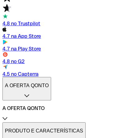
4.8 no Trustpilot
4.7 na App Store
4.7 na Play Store
4.8 no G2
4.5 no Capterra
A OFERTA QONTO
A OFERTA QONTO
Tarifas
Conta profissional online
PRODUTO E CARACTERÍSTICAS
Conta profissional freelance