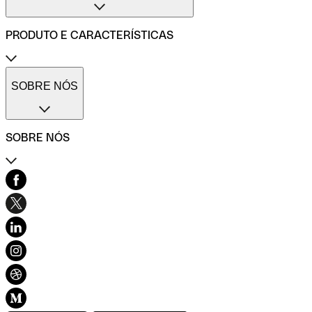
Conta profissional para pequenas empresas
Conta profissional para médias empresas
PRODUTO E CARACTERÍSTICAS
Métodos de pagamento
Transferências internacionais
Transferências imediatas
Cartões de pagamento Qonto
Gestão de despesas profissionais
Cartão One
SOBRE NÓS
Comparadores de contas de empresas
Cartão Plus
Calculadora do ROI
Cartão X
Códigos SWIFT/BIC
Cartão virtual
SOBRE NÓS
Cartões imediatos
Cartão combustível
Cartão refeição
Contacto
Seguro do cartão
Centro de Ajuda
Pré-contabilidade simplificada
História e valores
Várias contas
Blog
Gestão de facturas
Carta de ética
Facturas de fornecedores
Desenvolvimento sustentável e inclusão
Diversidade, Equidade e Inclusão
Recomendar Qonto
Mapa do sítio
Conexão Qonto
Teste a Qonto