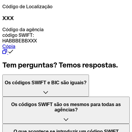
Código de Localização
XXX
Código da agência
código SWIFT:
HABBBEBBXXX
Cópia
Tem perguntas? Temos respostas.
Os códigos SWIFT e BIC são iguais?
O acrónimo SWIFT significa "Society for Worldwide
Os códigos SWIFT são os mesmos para todas as
Interbank Financial Telecommunication (Sociedade para
agências?
as Telecomunicações Financeiras Interbancárias
Mundiais)". Trata-se de uma rede mundial onde se
processam pagamentos entre países. Por outro lado, BIC
Depende dos bancos. Nalguns casos, alguns usam o
O que acontece se introduzir um código SWIFT