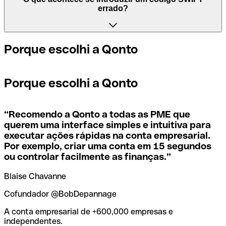
significa "Bank Identifier Code (Código de Identificação
mesmo código SWIFT, independentemente da agência.
errado?
de Empresa)" e é uma sequência de caracteres, composta
Noutros, alguns bancos preferem ter um código SWIFT
por letras e números, necessária para atribuir uma
específico para cada agência.
transferência internacional.
Se, por acaso, enviar o pagamento errado para um código
Porque escolhi a Qonto
SWIFT que existe, o banco destinatário deve assinalar
Se quiser saber qual é a agência mencionada no seu
Os termos BIC e SWIFT são muitas vezes utilizados
que não gere a conta do destinatário e fazer o estorno do
código SWIFT, tem de verificar os últimos dígitos. Se o
indistintamente no dia a dia para mencionar o código para
pagamento.
Porque escolhi a Qonto
seu código termina em XXX, significa que tem o código
pagamentos internacionais.
SWIFT da sede. Caso contrário, significa que tem o código
de uma das agências locais.
Se perceber que utilizou o código SWIFT errado, deve
“
Recomendo a Qonto a todas as PME que
contactar imediatamente o seu banco e pedir o
querem uma interface simples e intuitiva para
cancelamento da transação.
executar ações rápidas na conta empresarial.
Se não tem a certeza de qual o código SWIFT que deve
Por exemplo, criar uma conta em 15 segundos
usar, use a nossa ferramenta de pesquisa de códigos
SWIFT por nome do banco.
ou controlar facilmente as finanças.
”
Para evitar estas situações desagradáveis, a Qonto criou
uma ferramenta de
verificação e pesquisa de códigos
Blaise Chavanne
SWIFT
, que é muito útil para encontrar e confirmar os
códigos SWIFT antes de fazer uma transferência.
Cofundador @BobDepannage
A conta empresarial de +600,000 empresas e
independentes.