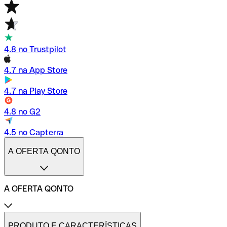
4.8 no Trustpilot
4.7 na App Store
4.7 na Play Store
4.8 no G2
4.5 no Capterra
A OFERTA QONTO
A OFERTA QONTO
Tarifas
Conta profissional online
PRODUTO E CARACTERÍSTICAS