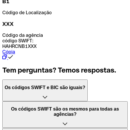
B1
Código de Localização
XXX
Código da agência
código SWIFT:
HAHRCNB1XXX
Cópia
Tem perguntas? Temos respostas.
Os códigos SWIFT e BIC são iguais?
O acrónimo SWIFT significa "Society for Worldwide
Os códigos SWIFT são os mesmos para todas as
Interbank Financial Telecommunication (Sociedade para
agências?
as Telecomunicações Financeiras Interbancárias
Mundiais)". Trata-se de uma rede mundial onde se